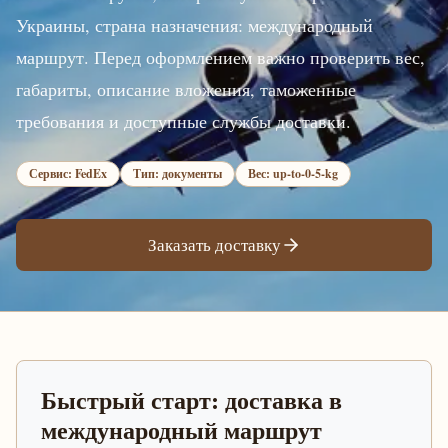
Украины, страна назначения: международный
маршрут. Перед оформлением важно проверить вес,
габариты, описание вложения, таможенные
требования и доступные службы доставки.
Сервис: FedEx
Тип: документы
Вес: up-to-0-5-kg
Заказать доставку
Быстрый старт: доставка в
международный маршрут