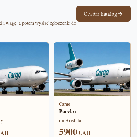
Otwórz katalog
i i wagę, a potem wysłać zgłoszenie do
Cargo
Paczka
ny
do Austria
5900
UAH
UAH