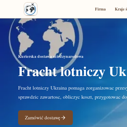
Firma
Kraje 
Kurierska dostawa miedzynarodowa
Fracht lotniczy U
Fracht lotniczy Ukraina pomaga zorganizowac przes
sprawdzic zawartosc, obliczyc koszt, przygotowac d
Zamówić dostawę