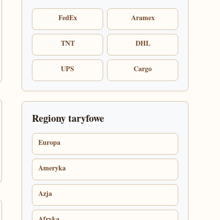
FedEx
Aramex
TNT
DHL
UPS
Cargo
Regiony taryfowe
Europa
Ameryka
Azja
Afryka