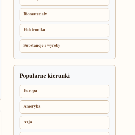
Biomateriały
Elektronika
Substancje i wyroby
Popularne kierunki
Europa
Ameryka
Azja