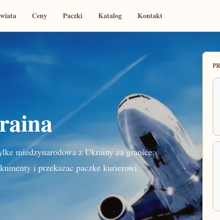
świata
Ceny
Paczki
Katalog
Kontakt
P
kraina
ylke miedzynarodowa z Ukrainy za granice:
okumenty i przekazac paczke kurierowi.