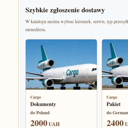
Szybkie zgłoszenie dostawy
W katalogu można wybrać kierunek, serwis, typ przesyłk
menedżera.
Cargo
Cargo
Dokumenty
Pakiet
do Poland
do Germa
2000
2400
UAH