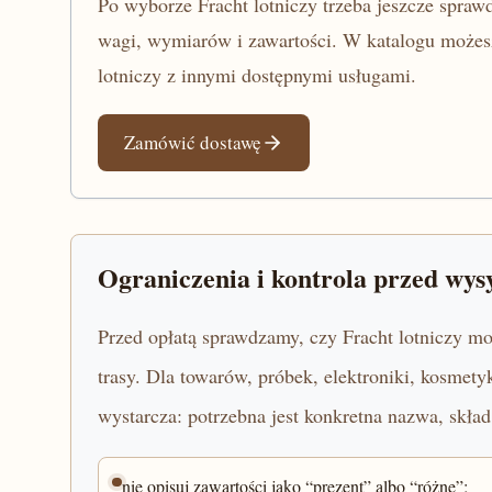
Po wyborze Fracht lotniczy trzeba jeszcze sprawd
wagi, wymiarów i zawartości. W katalogu możes
lotniczy z innymi dostępnymi usługami.
Zamówić dostawę
Ograniczenia i kontrola przed wys
Przed opłatą sprawdzamy, czy Fracht lotniczy moż
trasy. Dla towarów, próbek, elektroniki, kosmet
wystarcza: potrzebna jest konkretna nazwa, skład,
nie opisuj zawartości jako “prezent” albo “różne”;