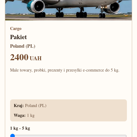
Cargo
Pakiet
Poland (PL)
2400
UAH
Male towary, probki, prezenty i przesylki e-commerce do 5 kg.
Kraj
:
Poland (PL)
Waga
:
1 kg
1 kg
-
5 kg