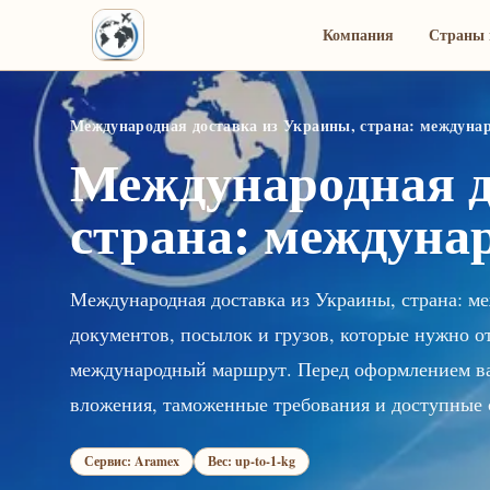
Компания
Страны 
Международная доставка из Украины, страна: междун
Международная д
страна: междун
Международная доставка из Украины, страна: м
документов, посылок и грузов, которые нужно о
международный маршрут. Перед оформлением важ
вложения, таможенные требования и доступные 
Сервис: Aramex
Вес: up-to-1-kg