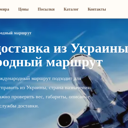
мира
Цены
Посылки
Каталог
Контакты
ародный маршрут
оставка из Украины
ародный маршрут
еждународный маршрут подходит для
тправить из Украины, страна назначения:
но проверить вес, габариты, описание
службы доставки.