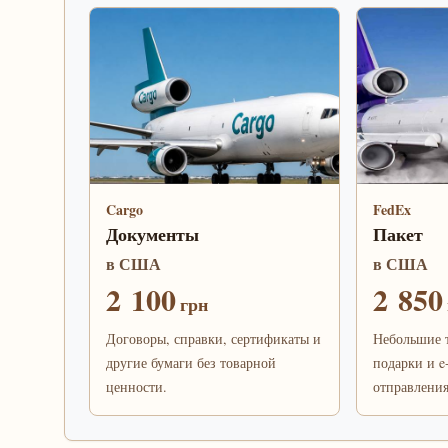
Cargo
FedEx
Документы
Пакет
в США
в США
2 100
2 850
грн
Договоры, справки, сертификаты и
Небольшие т
другие бумаги без товарной
подарки и e
ценности.
отправления