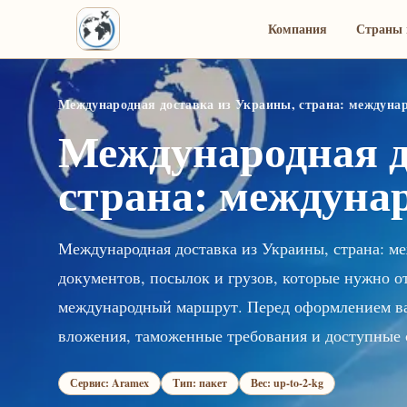
Компания
Страны 
Международная доставка из Украины, страна: междун
Международная д
страна: междун
Международная доставка из Украины, страна: м
документов, посылок и грузов, которые нужно о
международный маршрут. Перед оформлением важ
вложения, таможенные требования и доступные 
Сервис: Aramex
Тип: пакет
Вес: up-to-2-kg