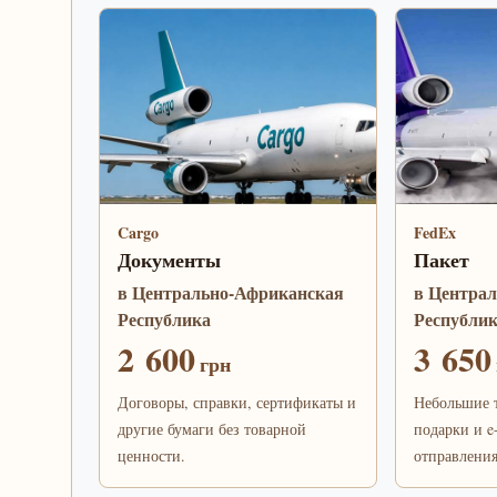
Cargo
FedEx
Документы
Пакет
в Центрально-Африканская
в Центра
Республика
Республи
2 600
3 650
грн
Договоры, справки, сертификаты и
Небольшие т
другие бумаги без товарной
подарки и e
ценности.
отправления