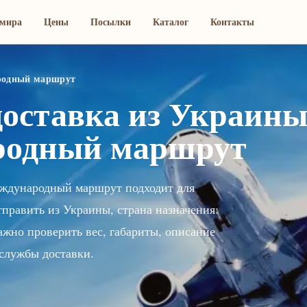
мира
Цены
Посылки
Каталог
Контакты
ародный маршрут
оставка из Украины
ародный маршрут
еждународный маршрут подходит для
тправить из Украины, страна назначения:
но проверить вес, габариты, описание
службы доставки.