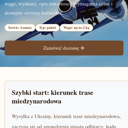
wage, wymiary, opis zawartosci, wymagania celne i
dostepne serwisy kurierskie.
Serwis: Aramex
Typ: pakiet
Waga: up-to-2-kg
Zamówić dostawę
Szybki start: kierunek trase
miedzynarodowa
Wysylka z Ukrainy, kierunek trase miedzynarodowa,
zaczyna sie od sprawdzenia miasta odbiorcy, kodu