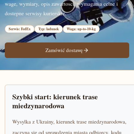
wage, wymiary, opis zawartosci, wymagania celne i
dostepne serwisy kurierskie.
Serwis: FedEx
Typ: ladunek
Waga: up-to-10-kg
Zamówić dostawę
Szybki start: kierunek trase
miedzynarodowa
Wysylka z Ukrainy, kierunek trase miedzynarodowa,
zaczyna sie od sprawdzenia miasta odbiorcy, kodu