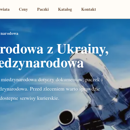
świata
Ceny
Paczki
Katalog
Kontakt
zynarodowa
rodowa z Ukrainy,
iedzynarodowa
e miedzynarodowa dotyczy dokumentow, paczek i
edzynarodowa. Przed zleceniem warto sprawdzic
dostepne serwisy kurierskie.