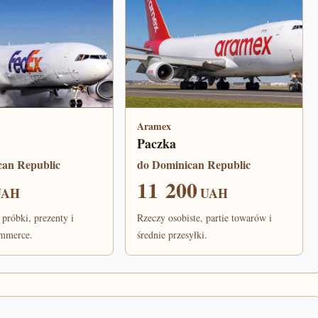
Aramex
Paczka
can Republic
do Dominican Republic
11 200
UAH
UAH
 próbki, prezenty i
Rzeczy osobiste, partie towarów i
ommerce.
średnie przesyłki.