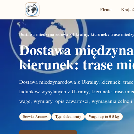
Firma
Kraje 
Dostawa miedzynarodowa z Ukrainy, kierunek: trase mied
Dostawa międzyna
kierunek: trase m
Dostawa międzynarodowa z Ukrainy, kierunek: tras
ladunkow wysylanych z Ukrainy, kierunek: trase mi
wage, wymiary, opis zawartosci, wymagania celne i 
Serwis: Aramex
Typ: dokumenty
Waga: up-to-0-5-kg