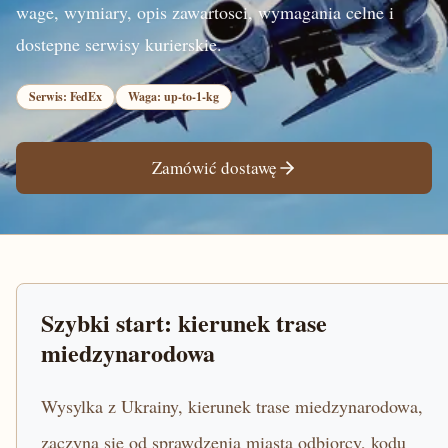
wage, wymiary, opis zawartosci, wymagania celne i
dostepne serwisy kurierskie.
Serwis: FedEx
Waga: up-to-1-kg
Zamówić dostawę
Szybki start: kierunek trase
miedzynarodowa
Wysylka z Ukrainy, kierunek trase miedzynarodowa,
zaczyna sie od sprawdzenia miasta odbiorcy, kodu