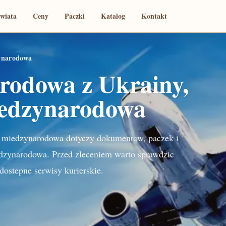
świata
Ceny
Paczki
Katalog
Kontakt
zynarodowa
rodowa z Ukrainy,
iedzynarodowa
e miedzynarodowa dotyczy dokumentow, paczek i
edzynarodowa. Przed zleceniem warto sprawdzic
dostepne serwisy kurierskie.