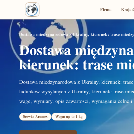
Firma
Kraje 
Dostawa miedzynarodowa z Ukrainy, kierunek: trase mied
Dostawa międzyna
kierunek: trase m
Dostawa międzynarodowa z Ukrainy, kierunek: tras
ladunkow wysylanych z Ukrainy, kierunek: trase mi
wage, wymiary, opis zawartosci, wymagania celne i 
Serwis: Aramex
Waga: up-to-1-kg