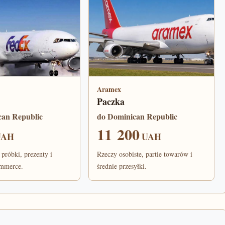
Aramex
Paczka
can Republic
do Dominican Republic
11 200
UAH
UAH
 próbki, prezenty i
Rzeczy osobiste, partie towarów i
ommerce.
średnie przesyłki.