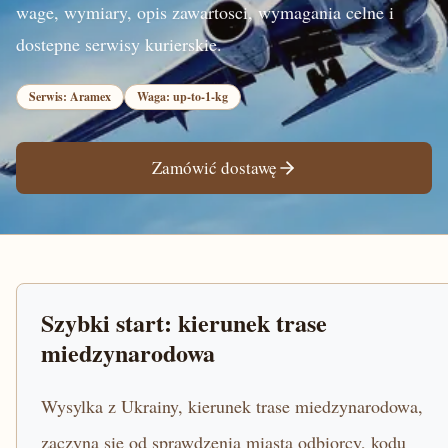
wage, wymiary, opis zawartosci, wymagania celne i
dostepne serwisy kurierskie.
Serwis: Aramex
Waga: up-to-1-kg
Zamówić dostawę
Szybki start: kierunek trase
miedzynarodowa
Wysylka z Ukrainy, kierunek trase miedzynarodowa,
zaczyna sie od sprawdzenia miasta odbiorcy, kodu