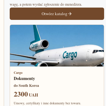
wagę, a potem wysłać zgłoszenie do menedżera.
Otwórz katalog
Cargo
Dokumenty
do South Korea
2300
UAH
Umowy, certyfikaty i inne dokumenty bez towaru.