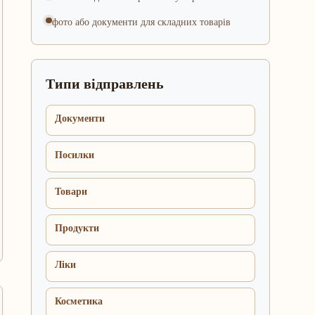
фото або документи для складних товарів
Типи відправлень
Документи
Посилки
Товари
Продукти
Ліки
Косметика