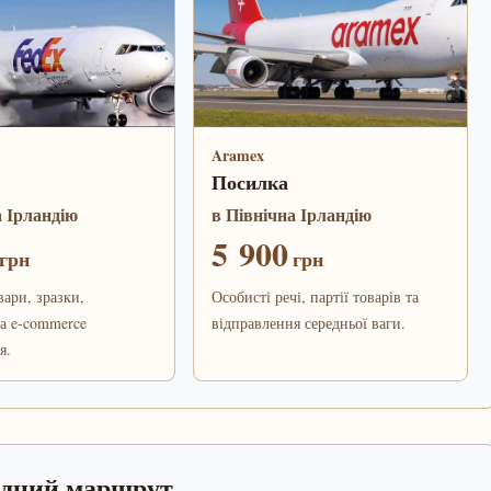
Aramex
Посилка
а Ірландію
в Північна Ірландію
5 900
грн
грн
вари, зразки,
Особисті речі, партії товарів та
а e-commerce
відправлення середньої ваги.
я.
одний маршрут