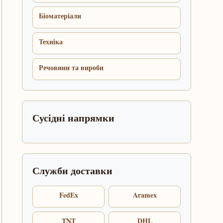
Біоматеріали
Техніка
Речовини та вироби
Сусідні напрямки
Служби доставки
FedEx
Aramex
TNT
DHL