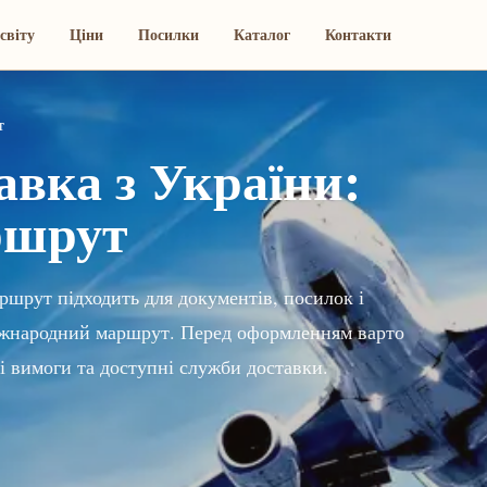
світу
Ціни
Посилки
Каталог
Контакти
т
вка з України:
ршрут
ршрут підходить для документів, посилок і
 міжнародний маршрут. Перед оформленням варто
і вимоги та доступні служби доставки.