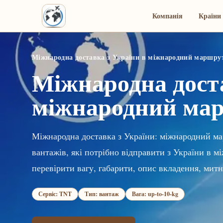
Компанія
Країни 
Міжнародна доставка з України в міжнародний маршру
Міжнародна доста
міжнародний ма
Міжнародна доставка з України: міжнародний ма
вантажів, які потрібно відправити з України в
перевірити вагу, габарити, опис вкладення, митн
Сервіс: TNT
Тип: вантаж
Вага: up-to-10-kg