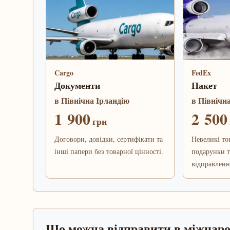
Cargo
FedEx
Документи
Пакет
в Північна Ірландію
в Північн
1 900
2 500
грн
Договори, довідки, сертифікати та
Невеликі то
інші папери без товарної цінності.
подарунки т
відправленн
Що можна відправити в міжнар