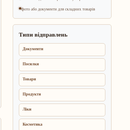
фото або документи для складних товарів
Типи відправлень
Документи
Посилки
Товари
Продукти
Ліки
Косметика