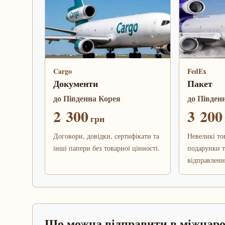
Cargo
FedEx
Документи
Пакет
до Південна Корея
до Півден
2 300
3 200
грн
Договори, довідки, сертифікати та
Невеликі то
інші папери без товарної цінності.
подарунки т
відправленн
Що можна відправити в міжнар