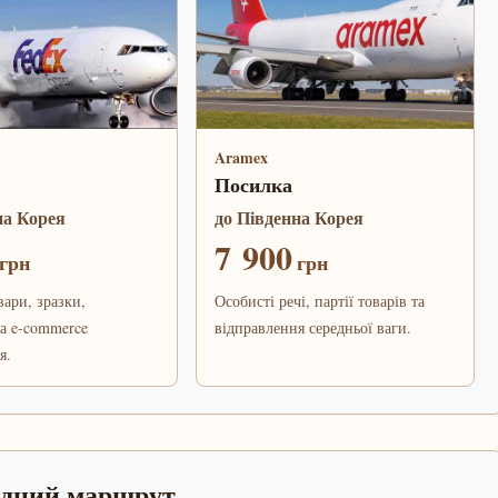
Aramex
Посилка
на Корея
до Південна Корея
7 900
грн
грн
вари, зразки,
Особисті речі, партії товарів та
а e-commerce
відправлення середньої ваги.
я.
одний маршрут