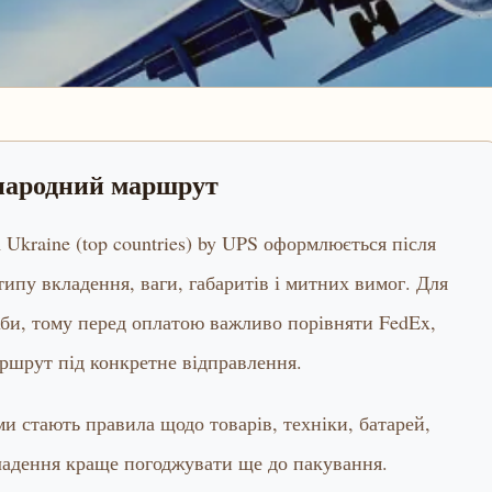
жнародний маршрут
om Ukraine (top countries) by UPS оформлюється після
 типу вкладення, ваги, габаритів і митних вимог. Для
жби, тому перед оплатою важливо порівняти FedEx,
ршрут під конкретне відправлення.
 стають правила щодо товарів, техніки, батарей,
вкладення краще погоджувати ще до пакування.