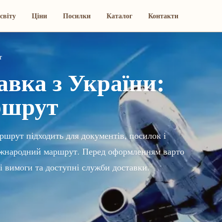
світу
Ціни
Посилки
Каталог
Контакти
т
вка з України:
ршрут
ршрут підходить для документів, посилок і
 міжнародний маршрут. Перед оформленням варто
і вимоги та доступні служби доставки.