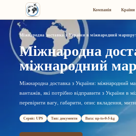
Компанія
Країни 
Міжнародна доставка з України в міжнародний маршру
Міжнародна доста
міжнародний ма
Міжнародна доставка з України: міжнародний ма
вантажів, які потрібно відправити з України в
перевірити вагу, габарити, опис вкладення, митн
Сервіс: UPS
Тип: документи
Вага: up-to-0-5-kg