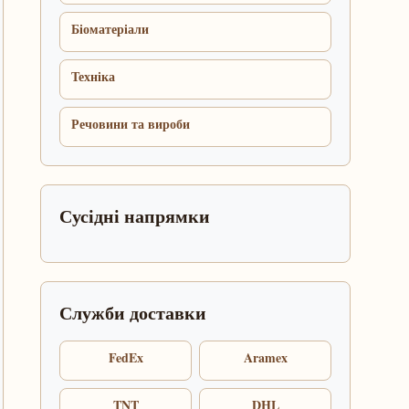
Біоматеріали
Техніка
Речовини та вироби
Сусідні напрямки
Служби доставки
FedEx
Aramex
TNT
DHL