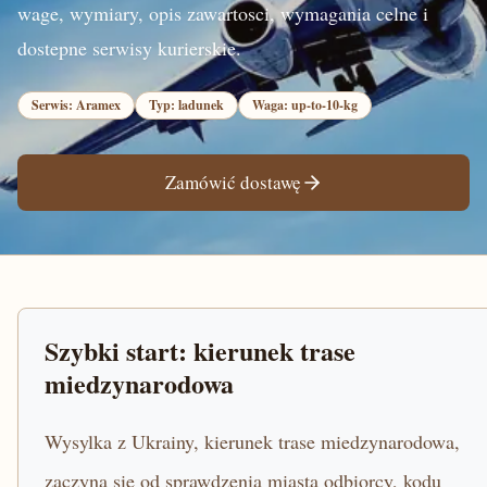
wage, wymiary, opis zawartosci, wymagania celne i
dostepne serwisy kurierskie.
Serwis: Aramex
Typ: ladunek
Waga: up-to-10-kg
Zamówić dostawę
Szybki start: kierunek trase
miedzynarodowa
Wysylka z Ukrainy, kierunek trase miedzynarodowa,
zaczyna sie od sprawdzenia miasta odbiorcy, kodu