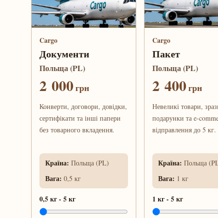
Cargo
Cargo
Документи
Пакет
Польща (PL)
Польща (PL)
2 000
2 400
грн
грн
Конверти, договори, довідки,
Невеликі товари, зраз
сертифікати та інші папери
подарунки та e-comme
без товарного вкладення.
відправлення до 5 кг.
Країна
:
Країна
:
Польща (PL)
Польща (P
Вага
:
Вага
:
0,5 кг
1 кг
0,5 кг
-
5 кг
1 кг
-
5 кг