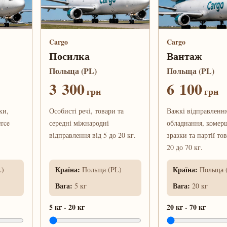
Cargo
Cargo
Посилка
Вантаж
Польща (PL)
Польща (PL)
3 300
6 100
грн
грн
ки,
Особисті речі, товари та
Важкі відправлення
rce
середні міжнародні
обладнання, комерц
відправлення від 5 до 20 кг.
зразки та партії тов
20 до 70 кг.
Країна
:
Країна
:
L)
Польща (PL)
Польща 
Вага
:
Вага
:
5 кг
20 кг
5 кг
-
20 кг
20 кг
-
70 кг