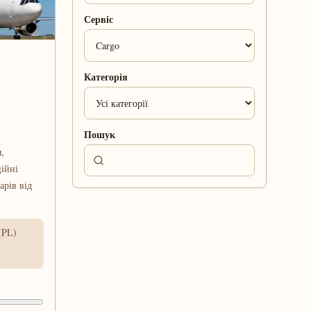
Сервіс
Категорія
Пошук
,
ійні
арів від
(PL)