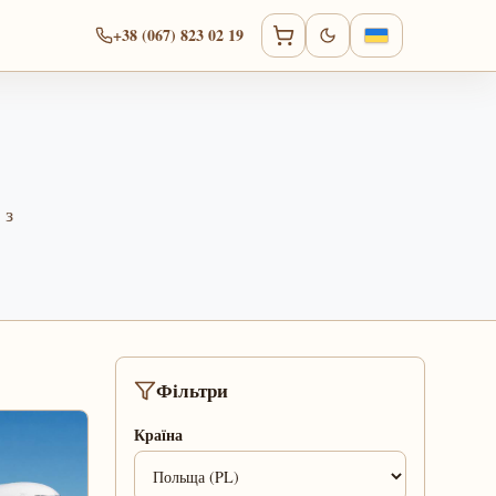
+38 (067) 823 02 19
 з
Фільтри
Країна