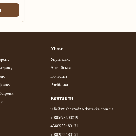
и
Мови
вропу
Українська
мерику
Англійська
зію
Польська
фрику
Російська
Острови
Контакти
го
info@mizhnarodna-dostavka.com.ua
+380678230219
+380933480131
+380933480151