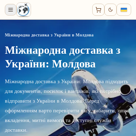
Міжнародна доставка з України в Молдова
Міжнародна доставка з
України: Молдова
Міжнародна доставка з України: Молдова підходить
для документів, посилок і вантажів, які потрібно
відправити з України в Молдова. Перед
оформленням варто перевірити вагу, габарити, опис
вкладення, митні вимоги та доступні служби
доставки.