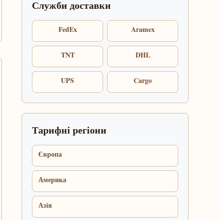
Служби доставки
FedEx
Aramex
TNT
DHL
UPS
Cargo
Тарифні регіони
Європа
Америка
Азія