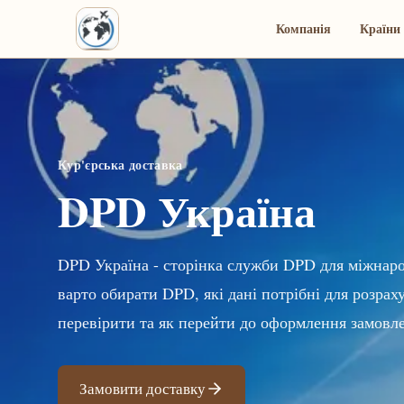
Компанія
Країни 
Кур'єрська доставка
DPD Україна
DPD Україна - сторінка служби DPD для міжнарод
варто обирати DPD, які дані потрібні для розрах
перевірити та як перейти до оформлення замовл
Замовити доставку