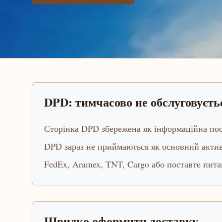
DPD: тимчасово не обслуговуєть
Сторінка DPD збережена як інформаційна поса
DPD зараз не приймаються як основний актив
FedEx, Aramex, TNT, Cargo або поставте пит
Швидко оформити доставку