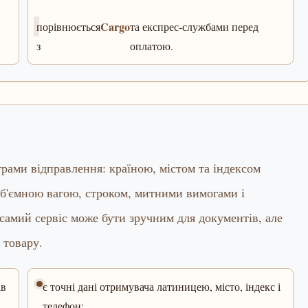
Cargo
порівнюється
та експрес-службами перед
з
оплатою.
трами відправлення: країною, містом та індексом
б'ємною вагою, строком, митними вимогами і
 самий сервіс може бути зручним для документів, але
 товару.
ів
є точні дані отримувача латиницею, місто, індекс і
телефон;