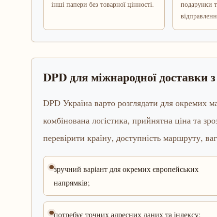
інші папери без товарної цінності.
подарунки т
відправленн
DPD для міжнародної доставки з
DPD Україна варто розглядати для окремих ма
комбінована логістика, прийнятна ціна та зр
перевірити країну, доступність маршруту, ваг
зручний варіант для окремих європейських
напрямків;
потребує точних адресних даних та індексу;