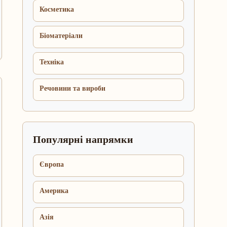
Косметика
Біоматеріали
Техніка
Речовини та вироби
Популярні напрямки
Європа
Америка
Азія