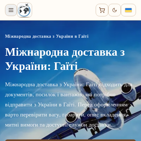
Міжнародна доставка з України в Гаїті
Міжнародна доставка з
України: Гаїті
Міжнародна доставка з України: Гаїті підходить для
документів, посилок і вантажів, які потрібно
відправити з України в Гаїті. Перед оформленням
варто перевірити вагу, габарити, опис вкладення,
митні вимоги та доступні служби доставки.