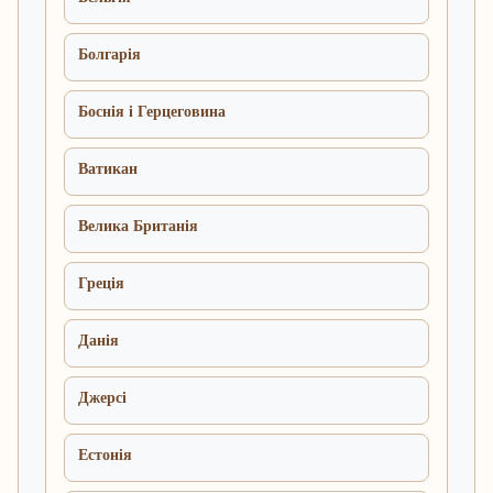
Болгарія
Боснія і Герцеговина
Ватикан
Велика Британія
Греція
Данія
Джерсі
Естонія