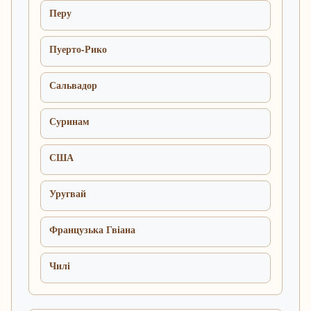
Перу
Пуерто-Рико
Сальвадор
Суринам
США
Уругвай
Французька Гвіана
Чилі