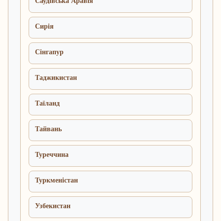
Саудівська Аравія
Сирія
Сінгапур
Таджикистан
Таїланд
Тайвань
Туреччина
Туркменістан
Узбекистан