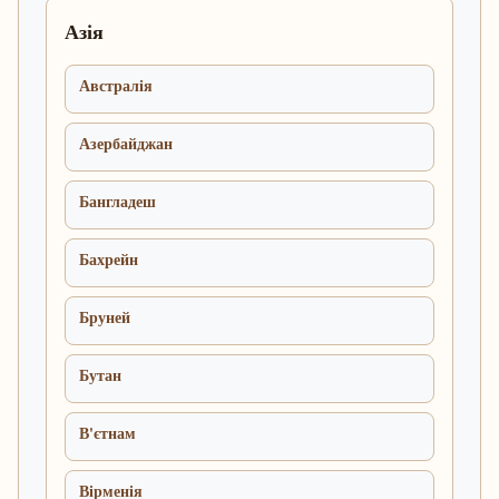
Азія
Австралія
Азербайджан
Бангладеш
Бахрейн
Бруней
Бутан
В'єтнам
Вірменія