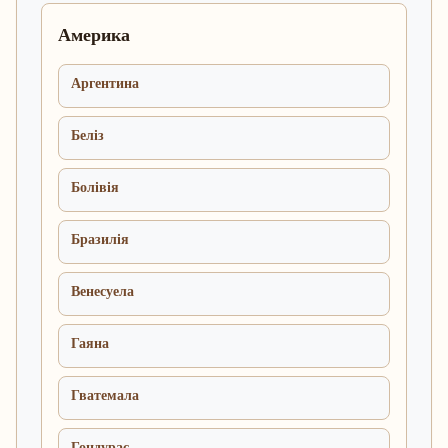
Америка
Аргентина
Беліз
Болівія
Бразилія
Венесуела
Гаяна
Гватемала
Гондурас