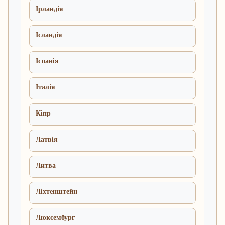
Ірландія
Ісландія
Іспанія
Італія
Кіпр
Латвія
Литва
Ліхтенштейн
Люксембург