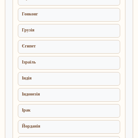
Гонконг
Грузія
Єгипет
Ізраїль
Індія
Індонезія
Ірак
Йорданія