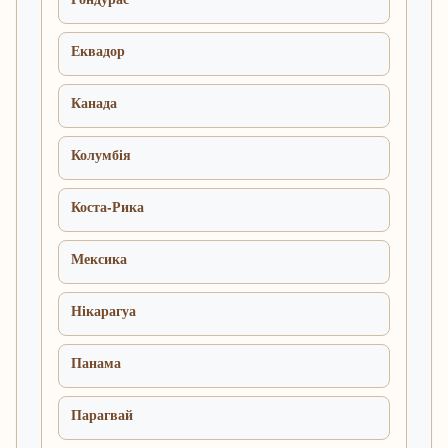
Еквадор
Канада
Колумбія
Коста-Рика
Мексика
Нікарагуа
Панама
Парагвай