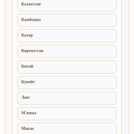
Казахстан
Камбоджа
Катар
Киргизстан
Китай
Кувейт
Лаос
М'янма
Макао