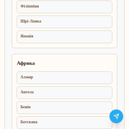
Філіппіни
Шрі-Ланка
Японія
Африка
Алжир
Ангола
Бенін
Ботсвана