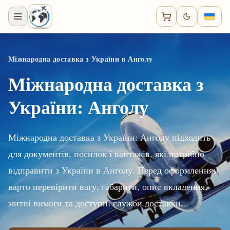
Міжнародна доставка з України в Анголу
Міжнародна доставка з
України: Анголу
Міжнародна доставка з України: Анголу підходить
для документів, посилок і вантажів, які потрібно
відправити з України в Анголу. Перед оформленням
варто перевірити вагу, габарити, опис вкладення,
митні вимоги та доступні служби доставки.