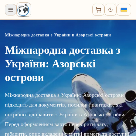
Міжнародна доставка з України в Азорські острови
Міжнародна доставка з
України: Азорські
острови
Міжнародна доставка з України: Азорські острови
підходить для документів, посилок і вантажів, які
потрібно відправити з України в Азорські острови.
Перед оформленням варто перевірити вагу,
габарити, опис вкладення, митні вимоги та доступні