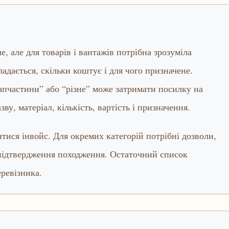
 але для товарів і вантажів потрібна зрозуміла
ладається, скільки коштує і для чого призначене.
апчастини” або “різне” може затримати посилку на
ву, матеріал, кількість, вартість і призначення.
ися інвойс. Для окремих категорій потрібні дозволи,
 підтвердження походження. Остаточний список
еревізника.