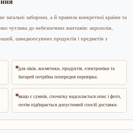
ення
е загальні заборони, а й правила конкретної країни та
иво чутлива до небезпечних вантажів: аерозолів,
 грошей, швидкопсувних продуктів і предметів з
для ліків, косметики, продуктів, електроніки та
батарей потрібна попередня перевірка;
якщо є сумнів, спочатку надсилається опис і фото,
потім підбирається допустимий спосіб доставки.