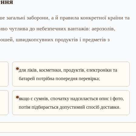
ення
е загальні заборони, а й правила конкретної країни та
иво чутлива до небезпечних вантажів: аерозолів,
 грошей, швидкопсувних продуктів і предметів з
для ліків, косметики, продуктів, електроніки та
батарей потрібна попередня перевірка;
якщо є сумнів, спочатку надсилається опис і фото,
потім підбирається допустимий спосіб доставки.