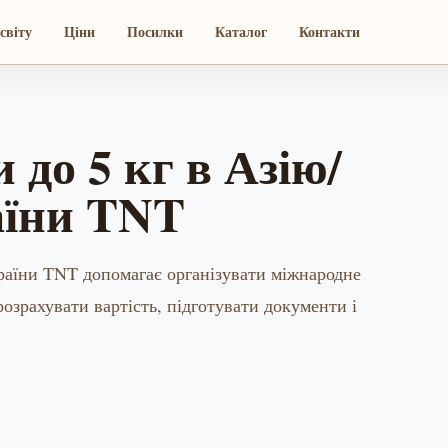
світу
Ціни
Посилки
Каталог
Контакти
 до 5 кг в Азію/
аїни TNT
країни TNT допомагає організувати міжнародне
озрахувати вартість, підготувати документи і