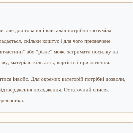
 але для товарів і вантажів потрібна зрозуміла
ладається, скільки коштує і для чого призначене.
апчастини” або “різне” може затримати посилку на
ву, матеріал, кількість, вартість і призначення.
ися інвойс. Для окремих категорій потрібні дозволи,
 підтвердження походження. Остаточний список
еревізника.