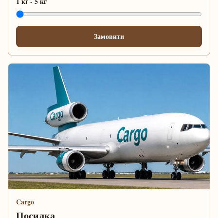
1 кг
-
5 кг
Замовити
Cargo
Посилка