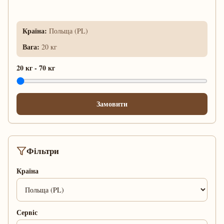
Країна
:
Польща (PL)
Вага
:
20 кг
20 кг
-
70 кг
Замовити
Фільтри
Країна
Сервіс