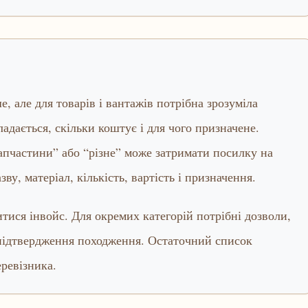
 але для товарів і вантажів потрібна зрозуміла
ладається, скільки коштує і для чого призначене.
апчастини” або “різне” може затримати посилку на
ву, матеріал, кількість, вартість і призначення.
ися інвойс. Для окремих категорій потрібні дозволи,
 підтвердження походження. Остаточний список
еревізника.