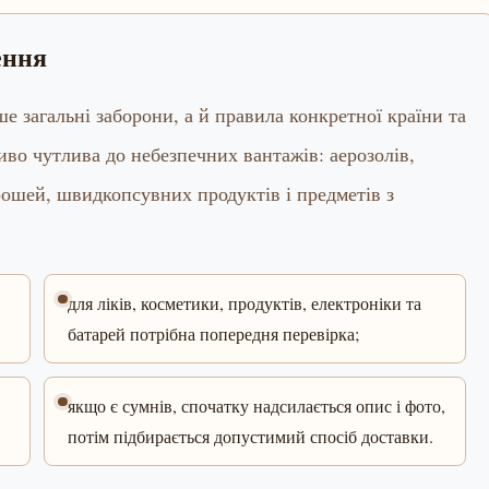
ення
е загальні заборони, а й правила конкретної країни та
иво чутлива до небезпечних вантажів: аерозолів,
 грошей, швидкопсувних продуктів і предметів з
для ліків, косметики, продуктів, електроніки та
батарей потрібна попередня перевірка;
якщо є сумнів, спочатку надсилається опис і фото,
потім підбирається допустимий спосіб доставки.