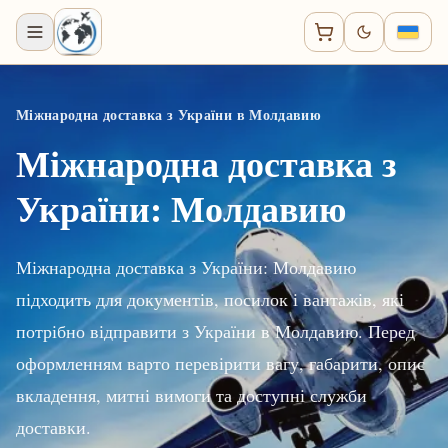
Міжнародна доставка з України в Молдавию
Міжнародна доставка з
України: Молдавию
Міжнародна доставка з України: Молдавию
підходить для документів, посилок і вантажів, які
потрібно відправити з України в Молдавию. Перед
оформленням варто перевірити вагу, габарити, опис
вкладення, митні вимоги та доступні служби
доставки.