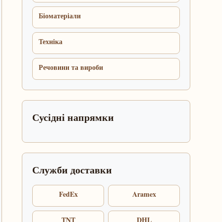
Біоматеріали
Техніка
Речовини та вироби
Сусідні напрямки
Служби доставки
FedEx
Aramex
TNT
DHL