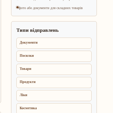
фото або документи для складних товарів
Типи відправлень
Документи
Посилки
Товари
Продукти
Ліки
Косметика