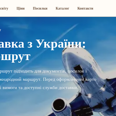
світу
Ціни
Посилки
Каталог
Контакти
т
вка з України:
ршрут
ршрут підходить для документів, посилок і
 міжнародний маршрут. Перед оформленням варто
і вимоги та доступні служби доставки.