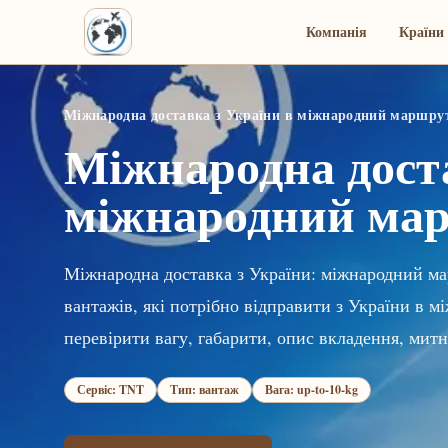
Компанія
Країни 
Міжнародна доставка з України в міжнародний маршру
Міжнародна доста
міжнародний ма
Міжнародна доставка з України: міжнародний ма
вантажів, які потрібно відправити з України в
перевірити вагу, габарити, опис вкладення, митн
Сервіс: TNT
Тип: вантаж
Вага: up-to-10-kg