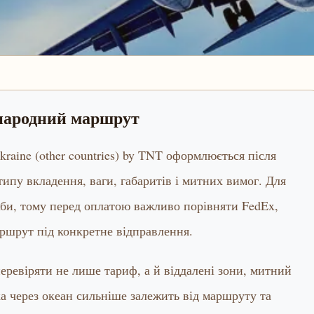
жнародний маршрут
Ukraine (other countries) by TNT оформлюється після
 типу вкладення, ваги, габаритів і митних вимог. Для
жби, тому перед оплатою важливо порівняти FedEx,
ршрут під конкретне відправлення.
ревіряти не лише тариф, а й віддалені зони, митний
ка через океан сильніше залежить від маршруту та