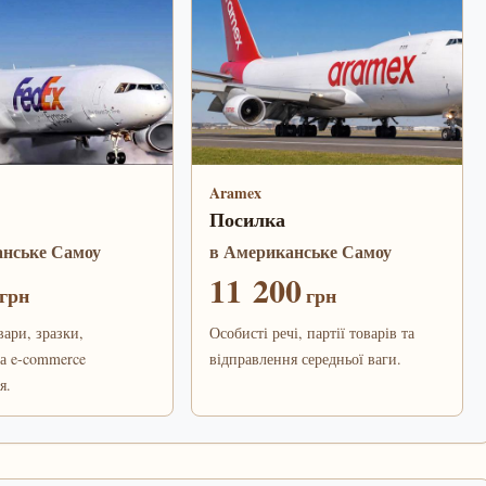
Aramex
Посилка
анське Самоу
в Американське Самоу
11 200
грн
грн
вари, зразки,
Особисті речі, партії товарів та
а e-commerce
відправлення середньої ваги.
я.