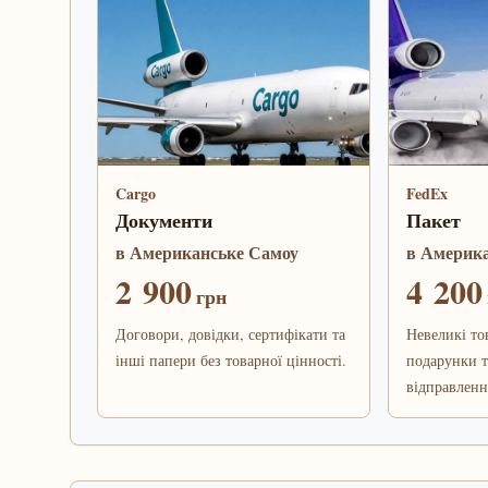
Cargo
FedEx
Документи
Пакет
в Американське Самоу
в Америк
2 900
4 200
грн
Договори, довідки, сертифікати та
Невеликі то
інші папери без товарної цінності.
подарунки т
відправленн