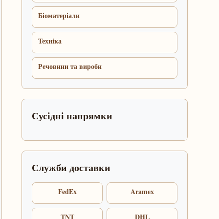
Біоматеріали
Техніка
Речовини та вироби
Сусідні напрямки
Служби доставки
FedEx
Aramex
TNT
DHL