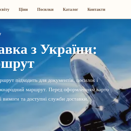
світу
Ціни
Посилки
Каталог
Контакти
т
вка з України:
ршрут
ршрут підходить для документів, посилок і
 міжнародний маршрут. Перед оформленням варто
і вимоги та доступні служби доставки.