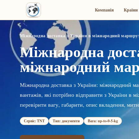
Компанія
Країни 
Міжнародна доставка з України в міжнародний маршру
Міжнародна доста
міжнародний ма
Міжнародна доставка з України: міжнародний ма
вантажів, які потрібно відправити з України в
перевірити вагу, габарити, опис вкладення, митн
Сервіс: TNT
Тип: документи
Вага: up-to-0-5-kg