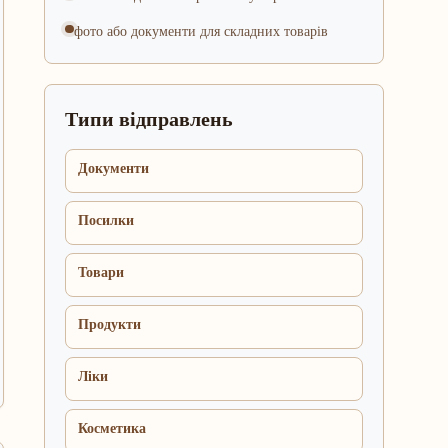
фото або документи для складних товарів
Типи відправлень
Документи
Посилки
Товари
Продукти
Ліки
Косметика