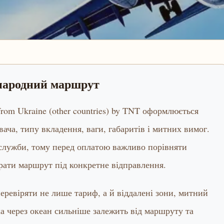
жнародний маршрут
 from Ukraine (other countries) by TNT оформлюється
вача, типу вкладення, ваги, габаритів і митних вимог.
 служби, тому перед оплатою важливо порівняти
рати маршрут під конкретне відправлення.
ревіряти не лише тариф, а й віддалені зони, митний
ка через океан сильніше залежить від маршруту та