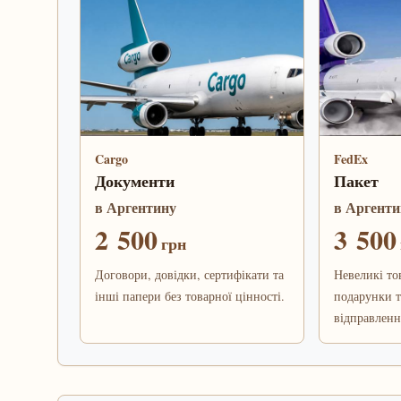
Cargo
FedEx
Документи
Пакет
в Аргентину
в Аргенти
2 500
3 500
грн
Договори, довідки, сертифікати та
Невеликі то
інші папери без товарної цінності.
подарунки т
відправленн