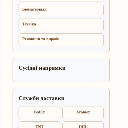
Біоматеріали
Техніка
Речовини та вироби
Сусідні напрямки
Служби доставки
FedEx
Aramex
TNT
DHL