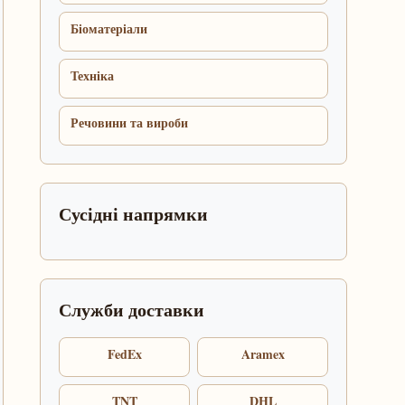
Біоматеріали
Техніка
Речовини та вироби
Сусідні напрямки
Служби доставки
FedEx
Aramex
TNT
DHL