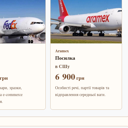
Aramex
Посилка
в СШу
6 900
грн
грн
вари, зразки,
Особисті речі, партії товарів та
а e-commerce
відправлення середньої ваги.
я.