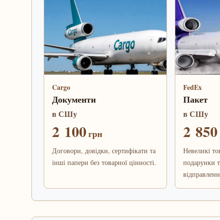
Cargo
FedEx
Документи
Пакет
в СШу
в СШу
2 100
2 850
грн
Договори, довідки, сертифікати та
Невеликі то
інші папери без товарної цінності.
подарунки т
відправленн