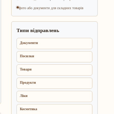
фото або документи для складних товарів
Типи відправлень
Документи
Посилки
Товари
Продукти
Ліки
Косметика