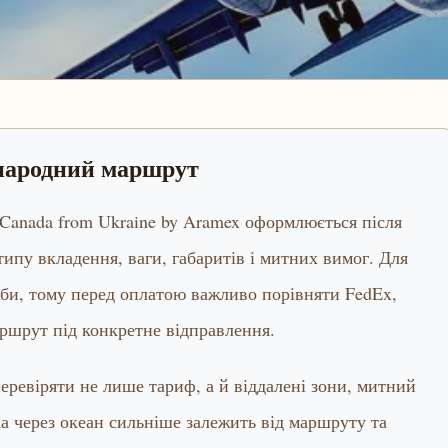
жнародний маршрут
nd Canada from Ukraine by Aramex оформлюється після
 типу вкладення, ваги, габаритів і митних вимог. Для
жби, тому перед оплатою важливо порівняти FedEx,
ршрут під конкретне відправлення.
ревіряти не лише тариф, а й віддалені зони, митний
ка через океан сильніше залежить від маршруту та