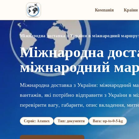
Компанія
Країни 
Міжнародна доставка з України в міжнародний маршру
Міжнародна доста
міжнародний ма
Міжнародна доставка з України: міжнародний ма
вантажів, які потрібно відправити з України в
перевірити вагу, габарити, опис вкладення, митн
Сервіс: Aramex
Тип: документи
Вага: up-to-0-5-kg