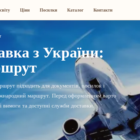
світу
Ціни
Посилки
Каталог
Контакти
т
вка з України:
ршрут
ршрут підходить для документів, посилок і
 міжнародний маршрут. Перед оформленням варто
і вимоги та доступні служби доставки.