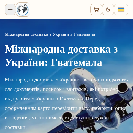
Міжнародна доставка з України в Гватемала
Міжнародна доставка з
України: Гватемала
Міжнародна доставка з України: Гватемала підходить
для документів, посилок і вантажів, які потрібно
відправити з України в Гватемала. Перед
оформленням варто перевірити вагу, габарити, опис
вкладення, митні вимоги та доступні служби
доставки.