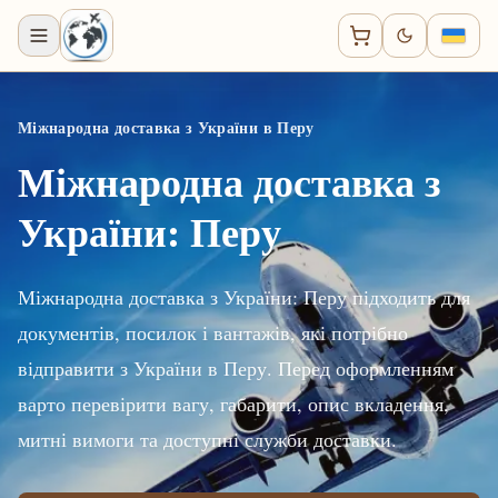
Міжнародна доставка з України в Перу
Міжнародна доставка з
України: Перу
Міжнародна доставка з України: Перу підходить для
документів, посилок і вантажів, які потрібно
відправити з України в Перу. Перед оформленням
варто перевірити вагу, габарити, опис вкладення,
митні вимоги та доступні служби доставки.