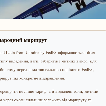
жнародний маршрут
a and Latin from Ukraine by FedEx оформлюється після
 типу вкладення, ваги, габаритів і митних вимог. Для
жби, тому перед оплатою важливо порівняти FedEx,
ршрут під конкретне відправлення.
ревіряти не лише тариф, а й віддалені зони, митний
ка через океан сильніше залежить від маршруту та