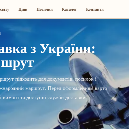
світу
Ціни
Посилки
Каталог
Контакти
т
вка з України:
ршрут
ршрут підходить для документів, посилок і
 міжнародний маршрут. Перед оформленням варто
і вимоги та доступні служби доставки.