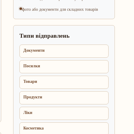
фото або документи для складних товарів
Типи відправлень
Документи
Посилки
Товари
Продукти
Ліки
Косметика