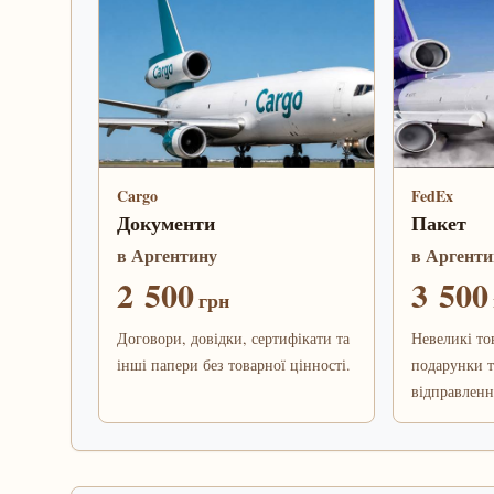
Cargo
FedEx
Документи
Пакет
в Аргентину
в Аргенти
2 500
3 500
грн
Договори, довідки, сертифікати та
Невеликі то
інші папери без товарної цінності.
подарунки т
відправленн