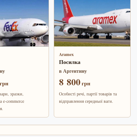
Aramex
Посилка
ну
в Аргентину
8 800
грн
грн
вари, зразки,
Особисті речі, партії товарів та
а e-commerce
відправлення середньої ваги.
я.