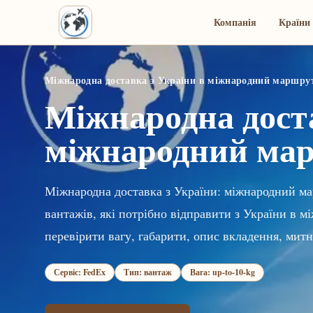
Компанія
Країни 
Міжнародна доставка з України в міжнародний маршру
Міжнародна доста
міжнародний ма
Міжнародна доставка з України: міжнародний ма
вантажів, які потрібно відправити з України в
перевірити вагу, габарити, опис вкладення, митн
Сервіс: FedEx
Тип: вантаж
Вага: up-to-10-kg