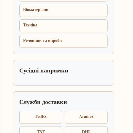
Біоматеріали
Техніка
Речовини та вироби
Сусідні напрямки
Служби доставки
FedEx
Aramex
TNT
DHL